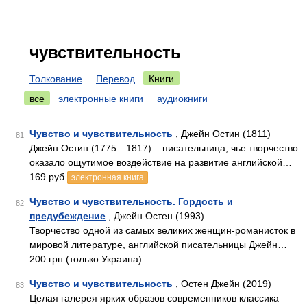
чувствительность
Толкование
Перевод
Книги
все
электронные книги
аудиокниги
Чувство и чувствительность
, Джейн Остин (1811)
81
Джейн Остин (1775—1817) – писательница, чье творчество
оказало ощутимое воздействие на развитие английской…
169 руб
электронная книга
Чувство и чувствительность. Гордость и
82
предубеждение
, Джейн Остен (1993)
Творчество одной из самых великих женщин-романисток в
мировой литературе, английской писательницы Джейн…
200 грн (только Украина)
Чувство и чувствительность
, Остен Джейн (2019)
83
Целая галерея ярких образов современников классика