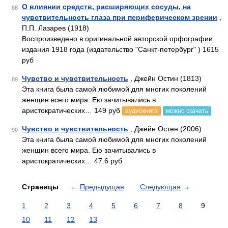
О влиянии средств, расширяющих сосуды, на
88
чувствительность глаза при периферическом зрении
,
П.П. Лазарев (1918)
Воспроизведено в оригинальной авторской орфографии
издания 1918 года (издательство "Санкт-петербург" ) 1615
руб
Чувство и чувствительность
, Джейн Остин (1813)
89
Эта книга была самой любимой для многих поколений
женщин всего мира. Ею зачитывались в
аристократических… 149 руб
аудиокнига
можно скачать
Чувство и чувствительность
, Джейн Остен (2006)
90
Эта книга была самой любимой для многих поколений
женщин всего мира. Ею зачитывались в
аристократических… 47.6 руб
Страницы
←
Предыдущая
Следующая
→
1
2
3
4
5
6
7
8
9
10
11
12
13